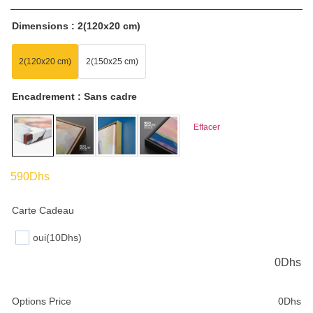
Dimensions
2(120x20 cm)
2(120x20 cm)
2(150x25 cm)
Encadrement
Sans cadre
Effacer
590
Dhs
Carte Cadeau
oui
(10Dhs)
0
Dhs
Options Price
0
Dhs