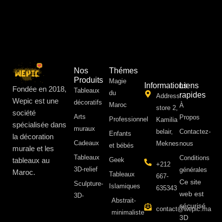
Nos
Thémes
Produits
Magie
Informations
Liens
Fondée en 2018,
Tableaux
du
rapides
Address:
Wepic est une
décoratifs
Maroc
À
store 2,
société
Arts
Propos ​
Professionnel
Kamilia
spécialisée dans
muraux
belair,
Contactez-
Enfants
la décoration
Cadeaux
Meknes
nous
et bébés
murale et les
Tableaux
Conditions
tableaux au
Geek
+212
3D-relief
générales
Maroc.
Tableaux
667-
Ce site
Sculpture-
Islamiques
635343
web est
3D-
Abstrait-
sécurisé
contact@wepic.ma
minimaliste
3D