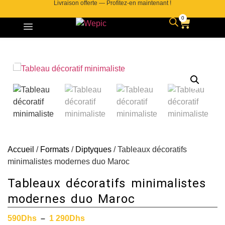
Livraison offerte — Profitez-en maintenant !
0
Accueil
/
Formats
/
Diptyques
/ Tableaux décoratifs
minimalistes modernes duo Maroc
Tableaux décoratifs minimalistes
modernes duo Maroc
590
Dhs
–
1 290
Dhs