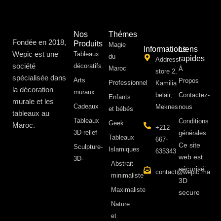
Nos
Thémes
Fondée en 2018,
Produits
Magie
Informations
Liens
Wepic est une
Tableaux
du
rapides
Address:
société
décoratifs
Maroc
À
store 2,
spécialisée dans
Arts
Propos ​
Professionnel
Kamilia
la décoration
muraux
belair,
Contactez-
Enfants
murale et les
Cadeaux
Meknes
nous
et bébés
tableaux au
Tableaux
Conditions
Geek
Maroc.
+212
3D-relief
générales
Tableaux
667-
Ce site
Sculpture-
Islamiques
635343
web est
3D-
Abstrait-
sécurisé
contact@wepic.ma
minimaliste
3D
Maximaliste
secure
Nature
et