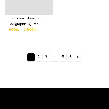
5 tableaux Islamique
Calligraphie -Quran-
990
Dhs
–
1 590
Dhs
1
2
3
…
5
6
>