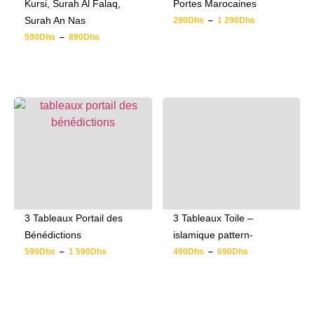
Kursi, Surah Al Falaq,
Portes Marocaines
Surah An Nas
290
Dhs
–
1 290
Dhs
590
Dhs
–
890
Dhs
3 Tableaux Portail des
3 Tableaux Toile –
Bénédictions
islamique pattern-
590
Dhs
–
1 590
Dhs
490
Dhs
–
690
Dhs