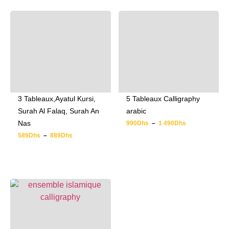
3 Tableaux,Ayatul Kursi,
5 Tableaux Calligraphy
Surah Al Falaq, Surah An
arabic
Nas
990
Dhs
–
1 490
Dhs
589
Dhs
–
889
Dhs