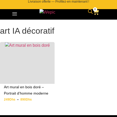
Livraison offerte — Profitez-en maintenant !
0
art IA décoratif
Art mural en bois doré –
Portrait d’homme moderne
249
Dhs
–
890
Dhs