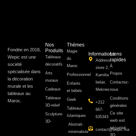
Nos
Thémes
Fondée en 2018,
Produits
Magie
Informations
Liens
Wepic est une
Tableaux
du
rapides
Address:
société
décoratifs
Maroc
À
store 2,
spécialisée dans
Arts
Propos ​
Professionnel
Kamilia
la décoration
muraux
belair,
Contactez-
Enfants
murale et les
Cadeaux
Meknes
nous
et bébés
tableaux au
Tableaux
Conditions
Geek
Maroc.
+212
3D-relief
générales
Tableaux
667-
Ce site
Sculpture-
Islamiques
635343
web est
3D-
Abstrait-
sécurisé
contact@wepic.ma
minimaliste
3D