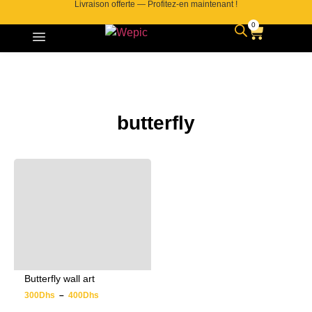
Livraison offerte — Profitez-en maintenant !
0
butterfly
Butterfly wall art
300
Dhs
–
400
Dhs