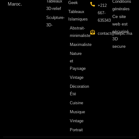
Tableaux
Conditions
Geek
Maroc.
+212
3D-relief
générales
Tableaux
667-
Ce site
Sculpture-
Islamiques
635343
web est
3D-
Abstrait-
sécurisé
contact@wepic.ma
minimaliste
3D
Maximaliste
secure
Nature
et
Paysage
Vintage
Décoration
Été
Cuisine
Musique
Vintage
Portrait