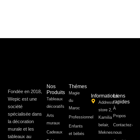
Nos
Thémes
Fondée en 2018,
Produits
Magie
Informations
Liens
Wepic est une
Tableaux
du
rapides
Address:
société
décoratifs
Maroc
À
store 2,
spécialisée dans
Arts
Propos ​
Professionnel
Kamilia
la décoration
muraux
belair,
Contactez-
Enfants
murale et les
Cadeaux
Meknes
nous
et bébés
tableaux au