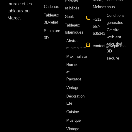
Enfants
murale et les
Cadeaux
Meknes
nous
et bébés
tableaux au
Tableaux
Conditions
Geek
Maroc.
+212
3D-relief
générales
Tableaux
667-
Ce site
Sculpture-
Islamiques
635343
web est
3D-
Abstrait-
sécurisé
contact@wepic.ma
minimaliste
3D
Maximaliste
secure
Nature
et
Paysage
Vintage
Décoration
Été
Cuisine
Musique
Vintage