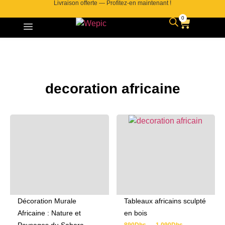
Livraison offerte — Profitez-en maintenant !
0
Contactez-nous
decoration africaine
Décoration Murale
Tableaux africains sculpté
Africaine : Nature et
en bois