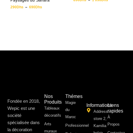
Paysages du Sahara
890
Dhs
–
1 090
Dhs
290
Dhs
–
690
Dhs
Nos
Thémes
Fondée en 2018,
Produits
Magie
Informations
Liens
Wepic est une
Tableaux
du
rapides
Address:
société
décoratifs
Maroc
À
store 2,
spécialisée dans
Arts
Propos ​
Professionnel
Kamilia
la décoration
muraux
belair,
Contactez-