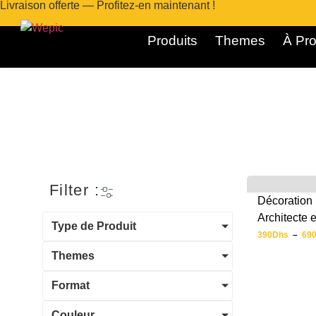
Livraison offerte — Profitez-en maintenant !
Produits
Themes
À Pro
Filter :
Décoration 
Architecte 
Type de Produit
390
Dhs
–
69
Themes
Format
Couleur