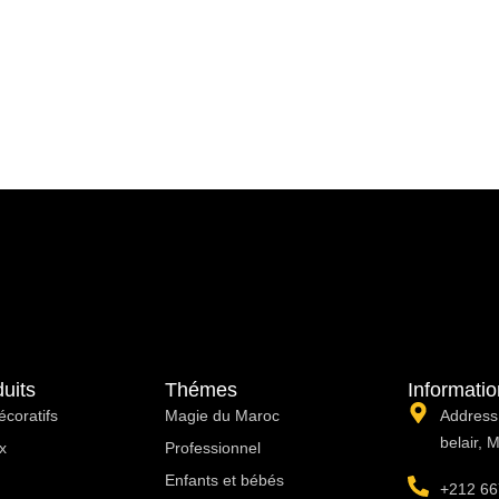
uits
Thémes
Informati
écoratifs
Magie du Maroc
Address:
belair, 
x
Professionnel
Enfants et bébés
+212 66