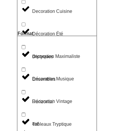
Decoration Cuisine
Format
Décoration Été
decoration Maximaliste
Diptyques
Décoration Musique
Ensembles
Décoration Vintage
Horizontal
enf
Tableaux Tryptique