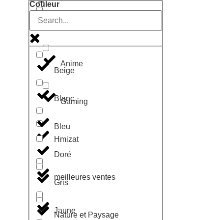
Couleur
Geek
Anime
Beige
Blanc
Gaming
Bleu
Hmizat
Doré
meilleures ventes
Gris
Jaune
Nature et Paysage