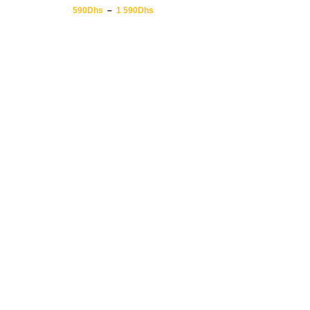
590
Dhs
–
1 590
Dhs