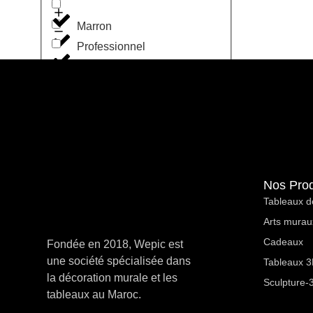
Marron
Professionnel
Noir
Cabinet Medical
Orange
Rose
Café Restaurant
Nos Prod
Rouge
Tableaux d
Entreprise
Arts murau
Terracota
Cadeaux
Fondée en 2018, Wepic est
une société spécialisée dans
Motivation
Tableaux 3D
Vert
la décoration murale et les
Sculpture-
tableaux au Maroc.