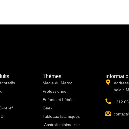
uits
Thémes
Informati
écoratifs
Magie du Maroc
Address:
belair, 
x
Professionnel
Enfants et bébés
+212 66
-relief
Geek
contact
3D-
Tableaux Islamiques
Abstrait-minimaliste