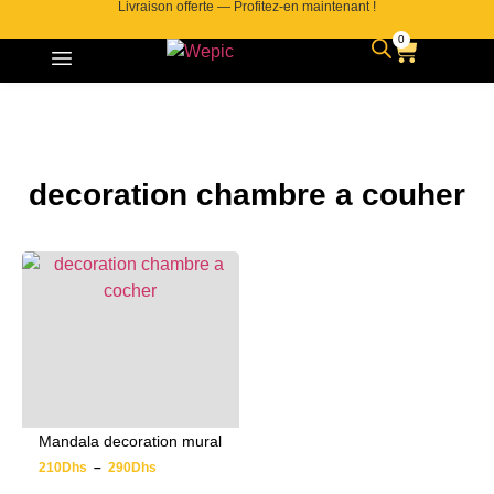
Livraison offerte — Profitez-en maintenant !
0
decoration chambre a couher
Mandala decoration mural
210
Dhs
–
290
Dhs