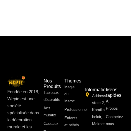
Nos
Thémes
Produits
Magie
Informations
Liens
Fondée en 2018,
Tableaux
du
rapides
Address:
Wepic est une
décoratifs
Maroc
À
store 2,
société
Arts
Propos ​
Professionnel
Kamilia
spécialisée dans
muraux
belair,
Contactez-
Enfants
la décoration
Cadeaux
Meknes
nous
et bébés
murale et les