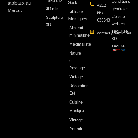
Tableaux
Conditions
tableaux au
Geek
+212
3D-relief
générales
Maroc.
Tableaux
667-
Ce site
Sculpture-
Islamiques
635343
web est
3D-
Abstrait-
sécurisé
contact@wepic.ma
minimaliste
3D
Maximaliste
secure
Nature
et
Paysage
Vintage
Décoration
Été
Cuisine
Musique
Vintage
Portrait