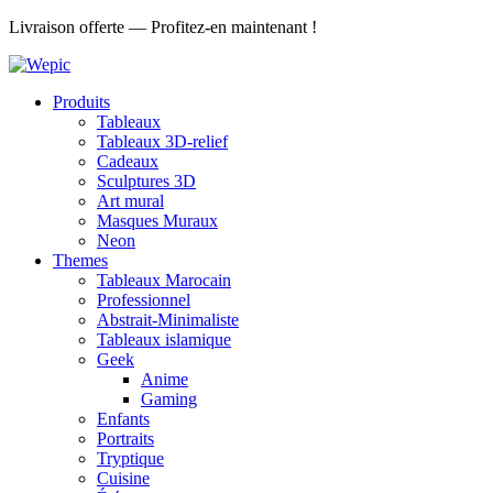
Aller
Livraison offerte — Profitez-en maintenant !
au
contenu
Produits
Tableaux
Tableaux 3D-relief
Cadeaux
Sculptures 3D
Art mural
Masques Muraux
Neon
Themes
Tableaux Marocain
Professionnel
Abstrait-Minimaliste
Tableaux islamique
Geek
Anime
Gaming
Enfants
Portraits
Tryptique
Cuisine