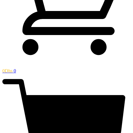
0
Dhs
0