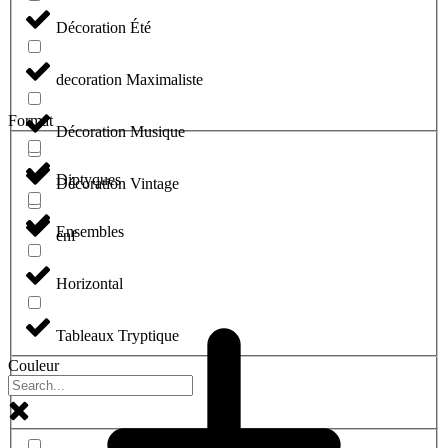
Décoration Été
decoration Maximaliste
Format
Décoration Musique
Diptyques
Décoration Vintage
Ensembles
enf
Horizontal
Tableaux Tryptique
Couleur