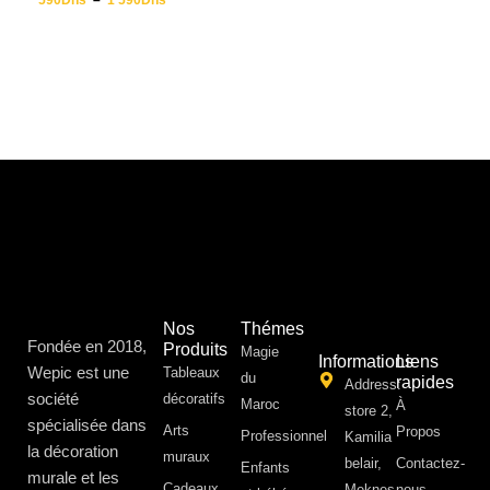
590
Dhs
–
1 590
Dhs
Nos
Thémes
Fondée en 2018,
Produits
Magie
Informations
Liens
Wepic est une
Tableaux
du
rapides
Address:
société
décoratifs
Maroc
À
store 2,
spécialisée dans
Arts
Propos ​
Professionnel
Kamilia
la décoration
muraux
belair,
Contactez-
Enfants
murale et les
Cadeaux
Meknes
nous