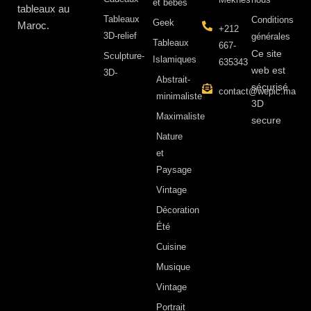
et bébés
tableaux au
Tableaux
Conditions
Geek
Maroc.
+212
3D-relief
générales
Tableaux
667-
Ce site
Sculpture-
Islamiques
635343
web est
3D-
Abstrait-
sécurisé
contact@wepic.ma
minimaliste
3D
Maximaliste
secure
Nature
et
Paysage
Vintage
Décoration
Été
Cuisine
Musique
Vintage
Portrait