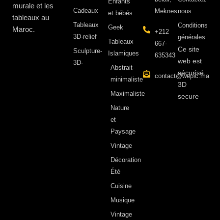
Enfants
murale et les
Cadeaux
Meknes
nous
et bébés
tableaux au
Tableaux
Conditions
Geek
Maroc.
+212
3D-relief
générales
Tableaux
667-
Ce site
Sculpture-
Islamiques
635343
web est
3D-
Abstrait-
sécurisé
contact@wepic.ma
minimaliste
3D
Maximaliste
secure
Nature
et
Paysage
Vintage
Décoration
Été
Cuisine
Musique
Vintage