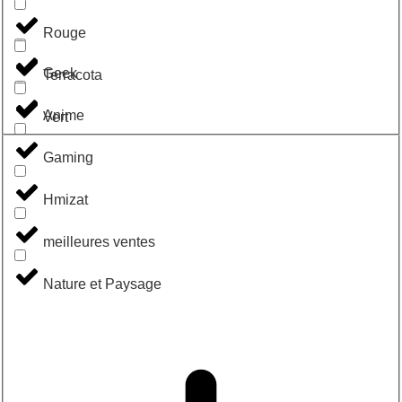
Rouge
Geek
Terracota
Anime
Vert
Gaming
Hmizat
meilleures ventes
Nature et Paysage