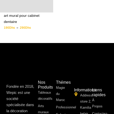
art mural pour cabinet
dentaire
190
Dhs
–
290
Dhs
Nos
Thémes
Fondée en 2018,
Produits
Magie
Informations
Liens
Wepic est une
Tableaux
du
rapides
Address:
société
décoratifs
Maroc
À
store 2,
spécialisée dans
Arts
Propos ​
Professionnel
Kamilia
la décoration
muraux
belair,
Contactez-