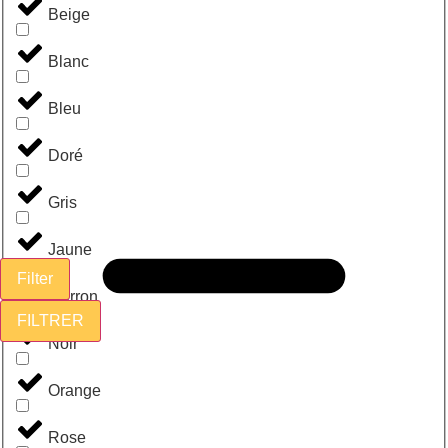
Beige
Blanc
Bleu
Doré
Gris
Jaune
Filter
Marron
FILTRER
Noir
Orange
Rose