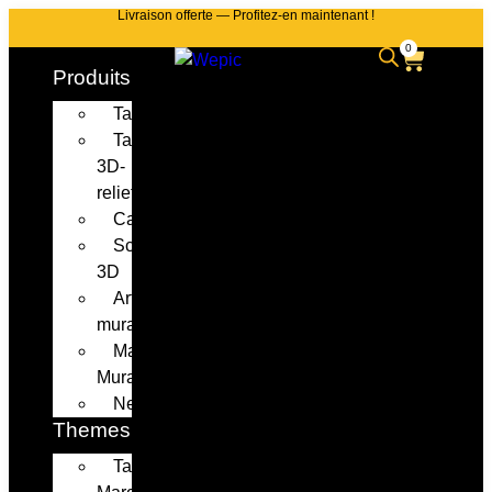
Livraison offerte — Profitez-en maintenant !
0
Produits
Tableaux
Tableaux
3D-
relief
Cadeaux
Sculptures
3D
Art
mural
Masques
Muraux
Neon
Themes
Tableaux