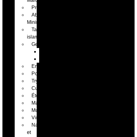
Marocain
Professionnel
Abstrait-
Minimaliste
Tableaux
islamique
Geek
Anime
Gaming
Enfants
Portraits
Tryptique
Cuisine
Été
Maximaliste
Musique
Vintage
Nature
et