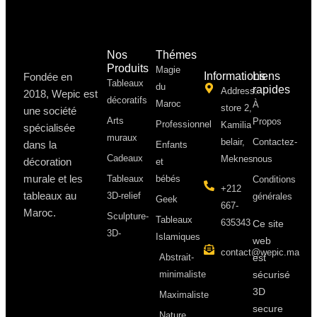
Nos
Thémes
Produits
Magie
Informations
Liens
Fondée en
Tableaux
du
rapides
Address:
2018, Wepic est
décoratifs
Maroc
À
store 2,
une société
Arts
Propos ​
Professionnel
Kamilia
spécialisée
muraux
belair,
Contactez-
dans la
Enfants
Cadeaux
Meknes
nous
décoration
et
murale et les
Tableaux
bébés
Conditions
+212
tableaux au
3D-relief
générales
Geek
667-
Maroc.
Sculpture-
Tableaux
635343
Ce site
3D-
Islamiques
web
contact@wepic.ma
Abstrait-
est
minimaliste
sécurisé
3D
Maximaliste
secure
Nature