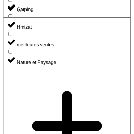
Gaming
Vert
Hmizat
meilleures ventes
Nature et Paysage