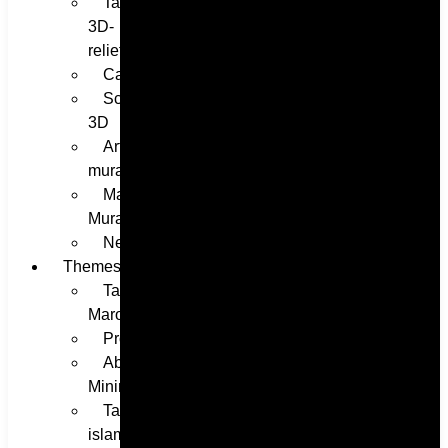
Tableaux
3D-
relief
Cadeaux
Sculptures
3D
Art
mural
Masques
Muraux
Neon
Themes
Tableaux
Marocain
Professionnel
Abstrait-
Minimaliste
Tableaux
islamique