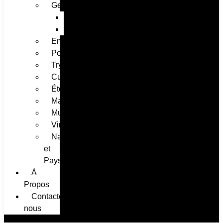
Geek
Anime
Gaming
Enfants
Portraits
Tryptique
Cuisine
Été
Maximaliste
Musique
Vintage
Nature
et
Paysage
À
Propos ​
Contactez-
nous