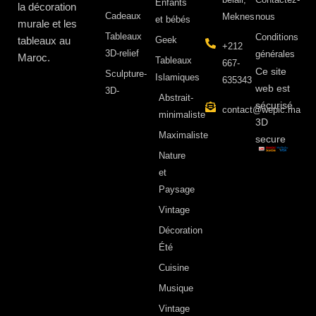
Enfants
la décoration
Cadeaux
Meknes
nous
et bébés
murale et les
Tableaux
Conditions
tableaux au
Geek
+212
3D-relief
générales
Maroc.
Tableaux
667-
Ce site
Sculpture-
Islamiques
635343
web est
3D-
Abstrait-
sécurisé
contact@wepic.ma
minimaliste
3D
Maximaliste
secure
Nature
et
Paysage
Vintage
Décoration
Été
Cuisine
Musique
Vintage