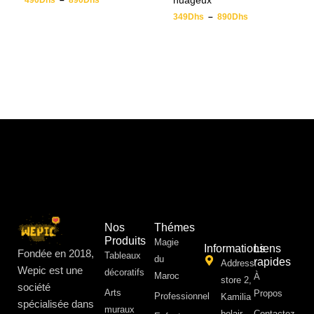
nuageux
490
Dhs
–
890
Dhs
349
Dhs
–
890
Dhs
Nos
Thémes
Produits
Magie
Informations
Liens
Fondée en 2018,
Tableaux
du
rapides
Address:
Wepic est une
décoratifs
Maroc
À
store 2,
société
Arts
Propos ​
Professionnel
Kamilia
spécialisée dans
muraux
belair,
Contactez-