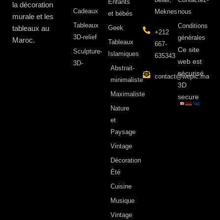
Enfants
la décoration
Cadeaux
Meknes
nous
et bébés
murale et les
Tableaux
Conditions
tableaux au
Geek
+212
3D-relief
générales
Maroc.
Tableaux
667-
Ce site
Sculpture-
Islamiques
635343
web est
3D-
Abstrait-
sécurisé
contact@wepic.ma
minimaliste
3D
Maximaliste
secure
Nature
et
Paysage
Vintage
Décoration
Été
Cuisine
Musique
Vintage