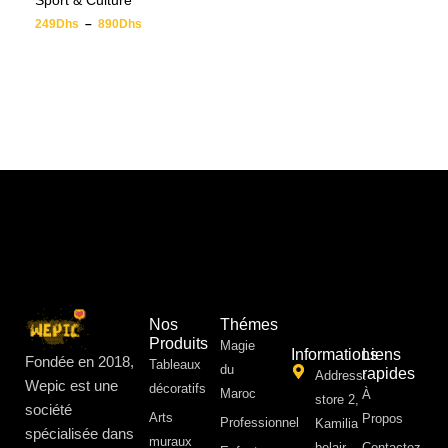
Sport & Culture
249
Dhs
–
890
Dhs
Nos
Thémes
Produits
Magie
Informations
Liens
Fondée en 2018,
Tableaux
du
rapides
Address:
Wepic est une
décoratifs
Maroc
À
store 2,
société
Arts
Propos ​
Professionnel
Kamilia
spécialisée dans
muraux
belair,
Contactez-