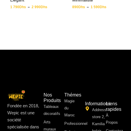
Élégant
Minimaliste
1 790
Dhs
–
2 990
Dhs
890
Dhs
–
1 590
Dhs
Nos
Thémes
Produits
Magie
Informations
Liens
Fondée en 2018,
Tableaux
du
rapides
Address:
Wepic est une
décoratifs
Maroc
À
store 2,
société
Arts
Propos ​
Professionnel
Kamilia
spécialisée dans
muraux
belair,
Contactez-