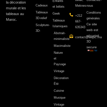
Enfants
la décoration
Cadeaux
Meknes
nous
et bébés
murale et les
Tableaux
Conditions
tableaux au
Geek
+212
3D-relief
générales
Maroc.
Tableaux
667-
Ce site
Sculpture-
Islamiques
635343
web est
3D-
Abstrait-
sécurisé
contact@wepic.ma
minimaliste
3D
Maximaliste
secure
Nature
et
Paysage
Vintage
Décoration
Été
Cuisine
Musique
Vintage