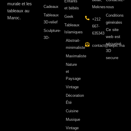
Enfants
murale et les
Cadeaux
Meknes
nous
et bébés
tableaux au
Tableaux
Conditions
Geek
Maroc.
+212
3D-relief
générales
Tableaux
667-
Ce site
Sculpture-
Islamiques
635343
web est
3D-
Abstrait-
sécurisé
contact@wepic.ma
minimaliste
3D
Maximaliste
secure
Nature
et
Paysage
Vintage
Décoration
Été
Cuisine
Musique
Vintage