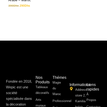
Arabe – Maroc
390
Dhs
290
Dhs
Nos
Thémes
Fondée en 2018,
Produits
Magie
Informations
Liens
Wepic est une
Tableaux
du
rapides
Address:
société
décoratifs
Maroc
À
store 2,
spécialisée dans
Arts
Propos ​
Professionnel
Kamilia
la décoration
muraux
belair,
Contactez-