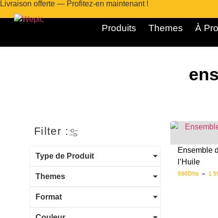
Livraison offerte — Profitez-en maintenant !
Produits
Themes
À Pro
ens
Filter :
Ensemble d
Type de Produit
l’Huile
590
Dhs
–
1 5
Themes
Format
Couleur