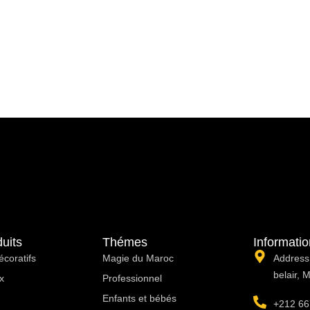
uits
Thémes
Informati
écoratifs
Magie du Maroc
Address:
belair, 
x
Professionnel
Enfants et bébés
+212 66