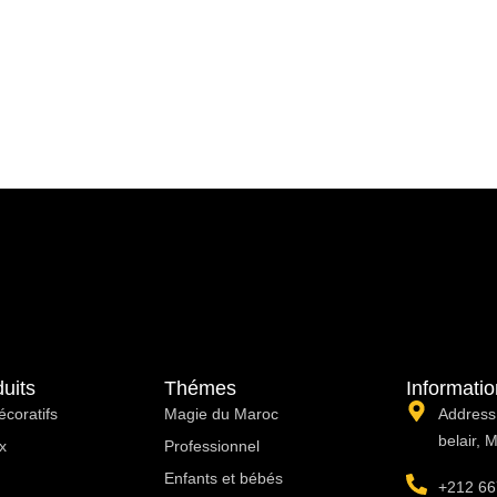
uits
Thémes
Informati
écoratifs
Magie du Maroc
Address:
belair, 
x
Professionnel
Enfants et bébés
+212 66