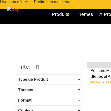
Livraison offerte — Profitez-en maintenant !
Produits
Themes
À Pro
Filter :
Peinture M
Bleues et A
Type de Produit
490
Dhs
–
89
Themes
Format
Couleur