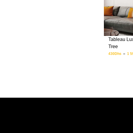
Tableau Lu
Tree
430
Dhs
–
1 5