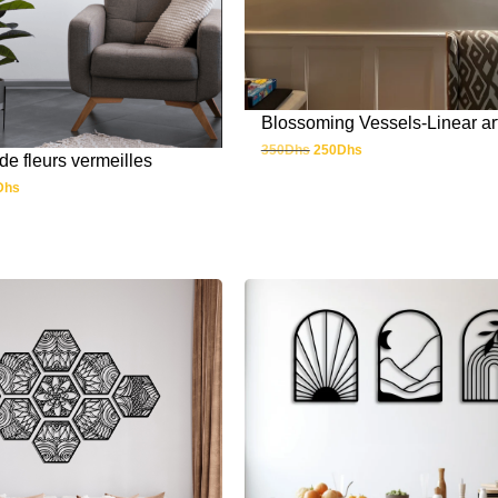
Blossoming Vessels-Linear ar
350
Dhs
250
Dhs
de fleurs vermeilles
Dhs