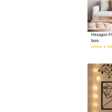
Hexagon Fl
bois
290
Dhs
–
39