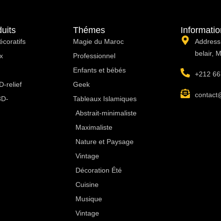
uits
Thémes
Informati
écoratifs
Magie du Maroc
Address:
belair, 
x
Professionnel
Enfants et bébés
+212 66
-relief
Geek
contact
3D-
Tableaux Islamiques
Abstrait-minimaliste
Maximaliste
Nature et Paysage
Vintage
Décoration Été
Cuisine
Musique
Vintage