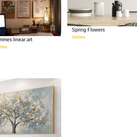
Spring Flowers
250
Dhs
mmes linear art
0
Dhs