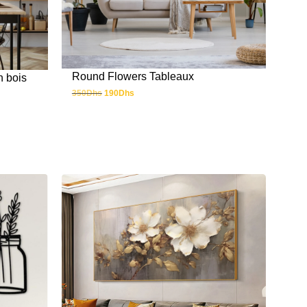
Round Flowers Tableaux
n bois
350
Dhs
190
Dhs