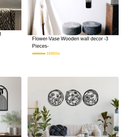
t
Flower-Vase Wooden wall decor -3
Pieces-
300
Dhs
169
Dhs