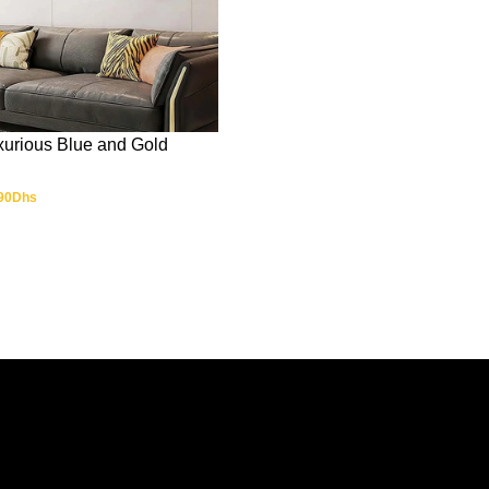
xurious Blue and Gold
90
Dhs