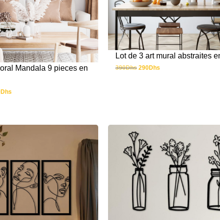
Lot de 3 art mural abstraites e
oral Mandala 9 pieces en
390
Dhs
290
Dhs
0
Dhs