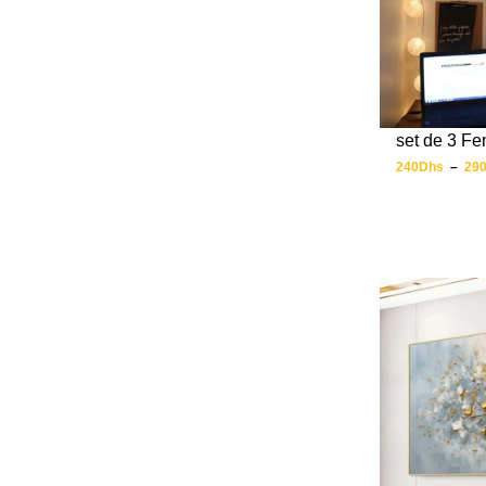
set de 3 Fe
240
Dhs
–
29