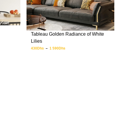
Tableau Golden Radiance of White
Lilies
430
Dhs
–
1 590
Dhs