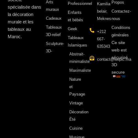
Arts
Propos ​
Professionnel
Kamilia
spécialisée dans
muraux
belair,
Contactez-
Enfants
la décoration
Cadeaux
Meknes
nous
et bébés
murale et les
Tableaux
Conditions
tableaux au
Geek
+212
3D-relief
générales
Maroc.
Tableaux
667-
Ce site
Sculpture-
Islamiques
635343
web est
3D-
Abstrait-
sécurisé
contact@wepic.ma
minimaliste
3D
Maximaliste
secure
Nature
et
Paysage
Vintage
Décoration
Été
Cuisine
Musique