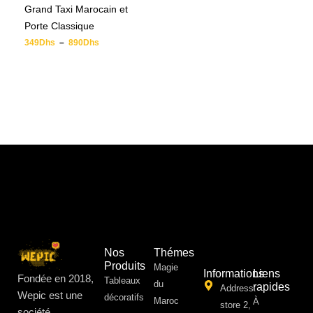
Grand Taxi Marocain et
Porte Classique
349
Dhs
–
890
Dhs
Nos
Thémes
Produits
Magie
Informations
Liens
Fondée en 2018,
Tableaux
du
rapides
Address:
Wepic est une
décoratifs
Maroc
À
store 2,
société