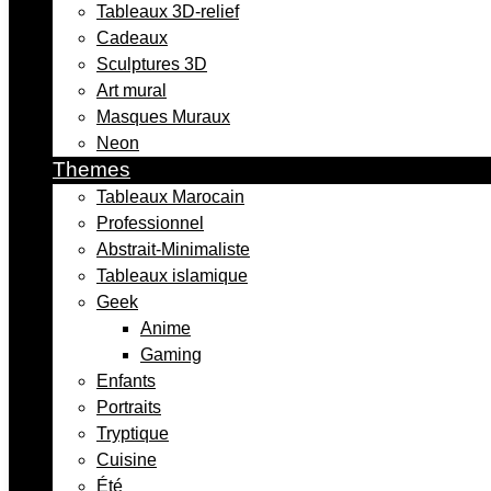
Tableaux 3D-relief
Cadeaux
Sculptures 3D
Art mural
Masques Muraux
Neon
Themes
Tableaux Marocain
Professionnel
Abstrait-Minimaliste
Tableaux islamique
Geek
Anime
Gaming
Enfants
Portraits
Tryptique
Cuisine
Été