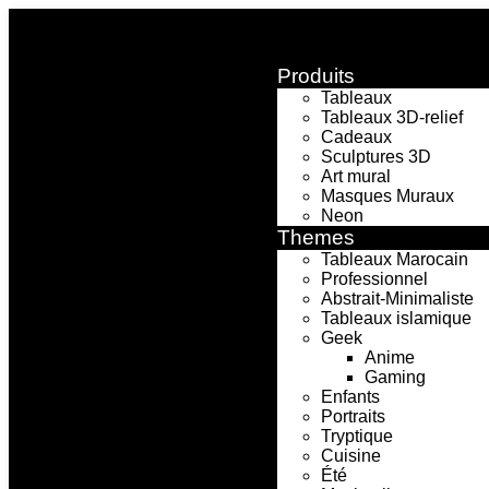
Livraison offerte — Profitez-en maintenant !
Produits
Tableaux
Tableaux 3D-relief
Cadeaux
Sculptures 3D
Art mural
Masques Muraux
Neon
Themes
Tableaux Marocain
Professionnel
Abstrait-Minimaliste
Tableaux islamique
Geek
Anime
Gaming
Enfants
Portraits
Tryptique
Cuisine
Été