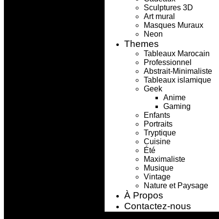
Sculptures 3D
Art mural
Masques Muraux
Neon
Themes
Tableaux Marocain
Professionnel
Abstrait-Minimaliste
Tableaux islamique
Geek
Anime
Gaming
Enfants
Portraits
Tryptique
Cuisine
Été
Maximaliste
Musique
Vintage
Nature et Paysage
À Propos ​
Contactez-nous