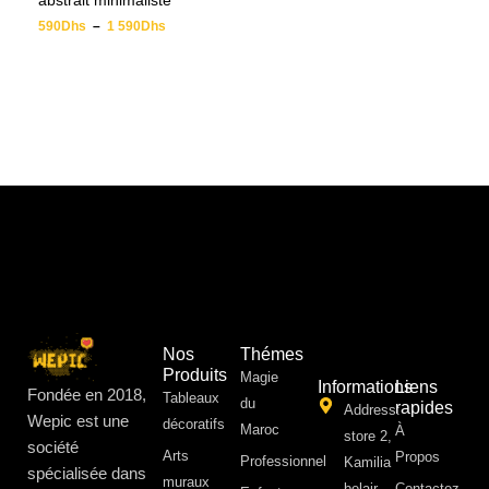
abstrait minimaliste
590
Dhs
–
1 590
Dhs
Nos
Thémes
Produits
Magie
Informations
Liens
Fondée en 2018,
Tableaux
du
rapides
Address:
Wepic est une
décoratifs
Maroc
À
store 2,
société
Arts
Propos ​
Professionnel
Kamilia
spécialisée dans
muraux
belair,
Contactez-