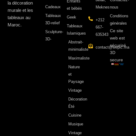
Enfants
la décoration
Cadeaux
Meknes
nous
et bébés
murale et les
Tableaux
Conditions
tableaux au
Geek
+212
3D-relief
générales
Maroc.
Tableaux
667-
Ce site
Sculpture-
Islamiques
635343
web est
3D-
Abstrait-
sécurisé
contact@wepic.ma
minimaliste
3D
Maximaliste
secure
Nature
et
Paysage
Vintage
Décoration
Été
Cuisine
Musique
Vintage