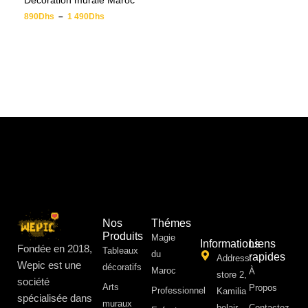
Décoration murale Maroc
890
Dhs
–
1 490
Dhs
Nos
Thémes
Produits
Magie
Informations
Liens
Fondée en 2018,
Tableaux
du
rapides
Address:
Wepic est une
décoratifs
Maroc
À
store 2,
société
Arts
Propos ​
Professionnel
Kamilia
spécialisée dans
muraux
belair,
Contactez-