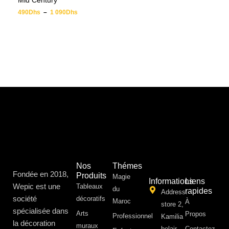
Mid Century
490
Dhs
–
1 090
Dhs
Nos
Thémes
Fondée en 2018,
Produits
Magie
Informations
Liens
Wepic est une
Tableaux
du
rapides
Address:
société
décoratifs
Maroc
À
store 2,
spécialisée dans
Arts
Propos ​
Professionnel
Kamilia
la décoration
muraux
belair,
Contactez-