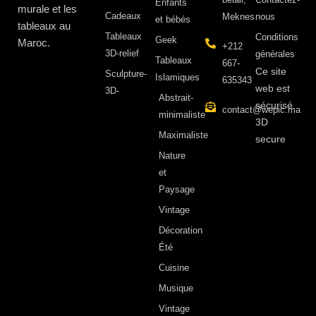
Enfants
murale et les
Cadeaux
Meknes
nous
et bébés
tableaux au
Tableaux
Conditions
Geek
Maroc.
+212
3D-relief
générales
Tableaux
667-
Ce site
Sculpture-
Islamiques
635343
web est
3D-
Abstrait-
sécurisé
contact@wepic.ma
minimaliste
3D
Maximaliste
secure
Nature
et
Paysage
Vintage
Décoration
Été
Cuisine
Musique
Vintage