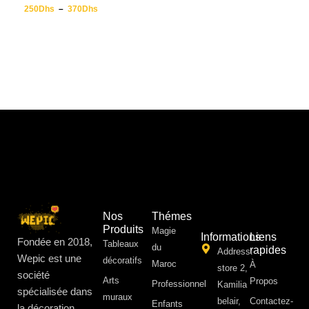
250
Dhs
–
370
Dhs
Nos
Thémes
Produits
Magie
Informations
Liens
Fondée en 2018,
Tableaux
du
rapides
Address:
Wepic est une
décoratifs
Maroc
À
store 2,
société
Arts
Propos ​
Professionnel
Kamilia
spécialisée dans
muraux
belair,
Contactez-
Enfants
la décoration