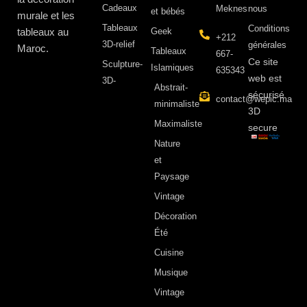
Cadeaux
Meknes
nous
et bébés
murale et les
Tableaux
Conditions
tableaux au
Geek
+212
3D-relief
générales
Maroc.
Tableaux
667-
Ce site
Sculpture-
Islamiques
635343
web est
3D-
Abstrait-
sécurisé
contact@wepic.ma
minimaliste
3D
Maximaliste
secure
Nature
et
Paysage
Vintage
Décoration
Été
Cuisine
Musique
Vintage