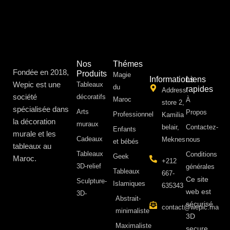
Nos
Thémes
Fondée en 2018,
Produits
Magie
Informations
Liens
Wepic est une
Tableaux
du
rapides
Address:
société
décoratifs
Maroc
À
store 2,
spécialisée dans
Arts
Propos ​
Professionnel
Kamilia
la décoration
muraux
belair,
Contactez-
Enfants
murale et les
Cadeaux
Meknes
nous
et bébés
tableaux au
Tableaux
Conditions
Geek
Maroc.
+212
3D-relief
générales
Tableaux
667-
Ce site
Sculpture-
Islamiques
635343
web est
3D-
Abstrait-
sécurisé
contact@wepic.ma
minimaliste
3D
Maximaliste
secure