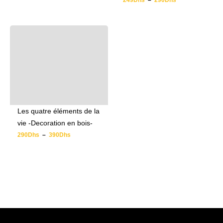
249
Dhs
–
290
Dhs
Les quatre éléments de la
vie -Decoration en bois-
290
Dhs
–
390
Dhs