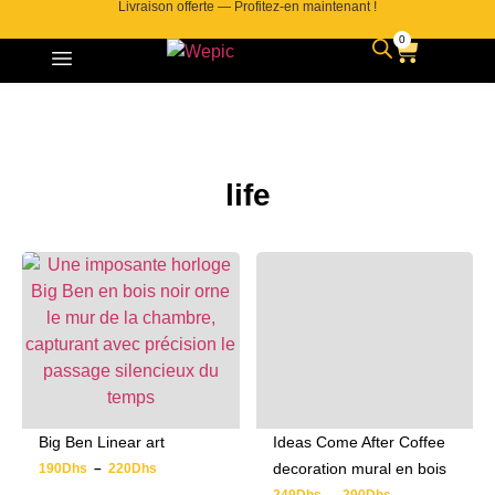
Livraison offerte — Profitez-en maintenant !
0
Contactez-nous
life
Big Ben Linear art
Ideas Come After Coffee
decoration mural en bois
190
Dhs
–
220
Dhs