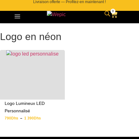
Livraison offerte — Profitez-en maintenant !
0
Logo en néon
Logo Lumineux LED
Personnalisé
790
Dhs
–
1 390
Dhs