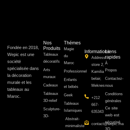
Nos
Thémes
Fondée en 2018,
Produits
Magie
Informations
Liens
Wepic est une
Tableaux
du
rapides
Address:
société
décoratifs
Maroc
À
store 2,
spécialisée dans
Arts
Propos ​
Professionnel
Kamilia
la décoration
muraux
belair,
Contactez-
Enfants
murale et les
Cadeaux
Meknes
nous
et bébés
tableaux au
Tableaux
Conditions
Geek
Maroc.
+212
3D-relief
générales
Tableaux
667-
Ce site
Sculpture-
Islamiques
635343
web est
3D-
Abstrait-
sécurisé
contact@wepic.ma
minimaliste
3D