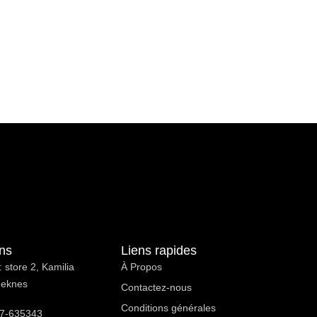
ons
Liens rapides
 store 2, Kamilia
À Propos ​
Meknes
Contactez-nous
Conditions générales
7-635343