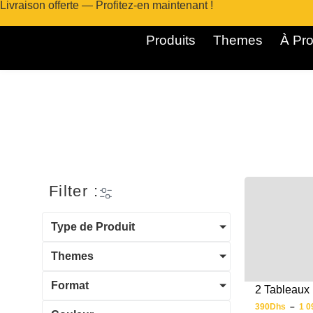
Livraison offerte — Profitez-en maintenant !
Produits
Themes
À Pro
Filter :
Type de Produit
Themes
Format
2 Tableaux
390
Dhs
–
1 0