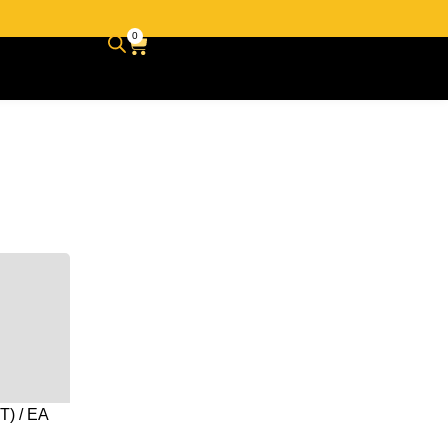
0
T) / EA