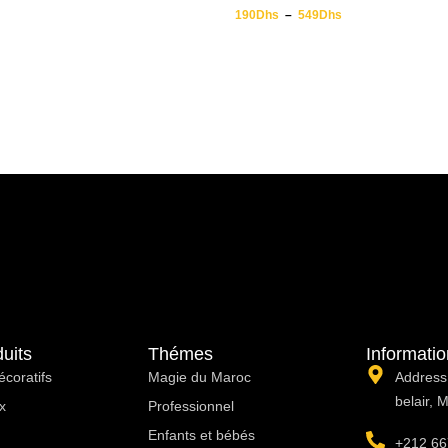
190
Dhs
–
549
Dhs
uits
Thémes
Informati
écoratifs
Magie du Maroc
Address:
belair, 
x
Professionnel
Enfants et bébés
+212 66