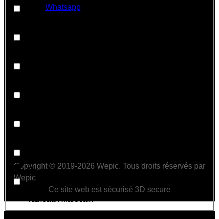
Whatsapp
Motivation
profession libérale
Salon De Coiffure
Sport
Tableaux décoratifs Portraits
Copyright © 2019-2026 Wepic. Tous droits réservés par
Tableaux islamique
Wepic
Ce site web est sécurisé 3D secure
Tableaux Marocain