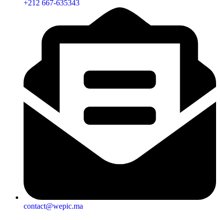
+212 667-635343
contact@wepic.ma