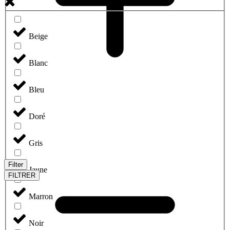
Beige
Blanc
Bleu
Doré
Gris
Filter
Jaune
FILTRER
Marron
Noir