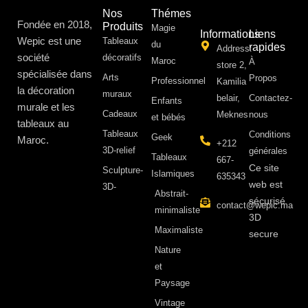
Nos
Thémes
Fondée en 2018,
Produits
Magie
Informations
Liens
Wepic est une
Tableaux
du
rapides
Address:
société
décoratifs
Maroc
À
store 2,
spécialisée dans
Arts
Propos ​
Professionnel
Kamilia
la décoration
muraux
belair,
Contactez-
Enfants
murale et les
Cadeaux
Meknes
nous
et bébés
tableaux au
Tableaux
Conditions
Geek
Maroc.
+212
3D-relief
générales
Tableaux
667-
Ce site
Sculpture-
Islamiques
635343
web est
3D-
Abstrait-
sécurisé
contact@wepic.ma
minimaliste
3D
Maximaliste
secure
Nature
et
Paysage
Vintage