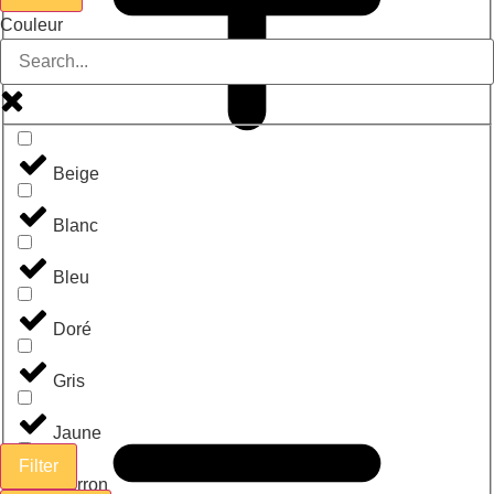
Couleur
Beige
Blanc
Bleu
Doré
Gris
Jaune
Filter
Marron