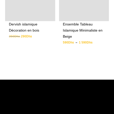
Dervish islamique
Ensemble Tableau
Décoration en bois
Islamique Minimaliste en
Beige
350
Dhs
290
Dhs
590
Dhs
–
1 590
Dhs