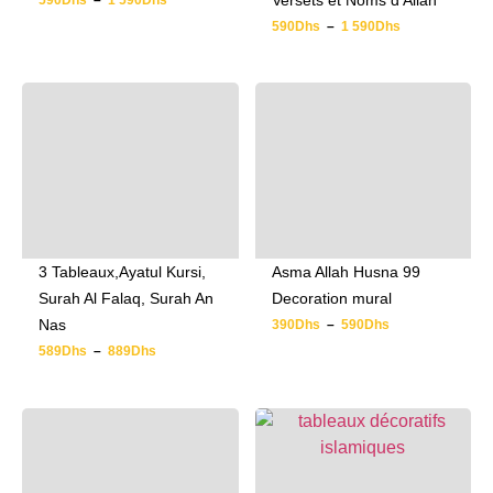
Versets et Noms d’Allah
590
Dhs
–
1 590
Dhs
590
Dhs
–
1 590
Dhs
3 Tableaux,Ayatul Kursi,
Asma Allah Husna 99
Surah Al Falaq, Surah An
Decoration mural
Nas
390
Dhs
–
590
Dhs
589
Dhs
–
889
Dhs