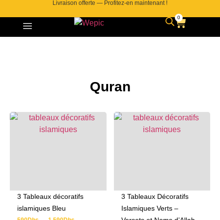
Livraison offerte — Profitez-en maintenant !
0
Contactez-nous
Quran
3 Tableaux décoratifs
3 Tableaux Décoratifs
islamiques Bleu
Islamiques Verts –