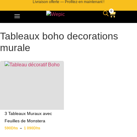
Livraison offerte — Profitez-en maintenant !
0
Tableaux boho decorations
murale
3 Tableaux Muraux avec
Feuilles de Monstera
590
Dhs
–
1 090
Dhs