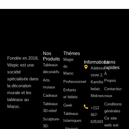
Nos
Thémes
Fondée en 2018,
Produits
Magie
Informations
Liens
Wepic est une
Tableaux
du
rapides
Address:
société
décoratifs
Maroc
À
store 2,
spécialisée dans
Arts
Propos ​
Professionnel
Kamilia
la décoration
muraux
belair,
Contactez-
Enfants
murale et les
Cadeaux
Meknes
nous
et bébés
tableaux au
Tableaux
Conditions
Geek
Maroc.
+212
3D-relief
générales
Tableaux
667-
Ce site
Sculpture-
Islamiques
635343
web est
3D-
Abstrait-