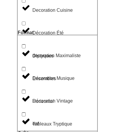
Decoration Cuisine
Format
Décoration Été
decoration Maximaliste
Diptyques
Décoration Musique
Ensembles
Décoration Vintage
Horizontal
enf
Tableaux Tryptique