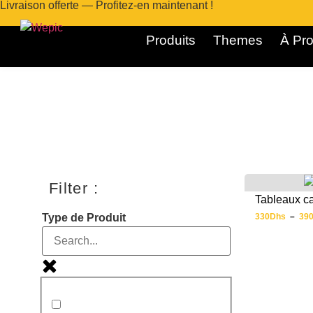
Livraison offerte — Profitez-en maintenant !
Produits
Themes
À Pro
Filter :
Tableaux ca
330
Dhs
–
39
Type de Produit