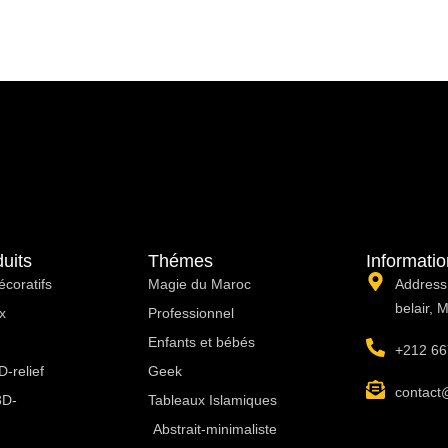
uits
Thémes
Informati
écoratifs
Magie du Maroc
Address:
belair, 
x
Professionnel
Enfants et bébés
+212 66
-relief
Geek
contact
3D-
Tableaux Islamiques
Abstrait-minimaliste