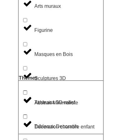
Arts muraux
Figurine
Masques en Bois
Themes
Sculptures 3D
Tableaux 3D-relief
Abstrait-Minimaliste
Tableaux Decoratifs
Décoration chambre enfant