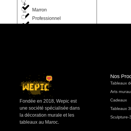
Marron
Professionnel
Noir
Cabinet Medical
Orange
Rose
Café Restaurant
Nos Prod
Rouge
Tableaux d
Entreprise
Arts murau
Terracota
Cadeaux
Fondée en 2018, Wepic est
une société spécialisée dans
Motivation
Tableaux 3D
Vert
la décoration murale et les
Sculpture-
tableaux au Maroc.
profession libérale