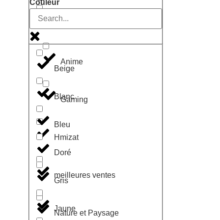
Couleur
Geek
Anime
Beige
Blanc
Gaming
Bleu
Hmizat
Doré
meilleures ventes
Gris
Jaune
Nature et Paysage