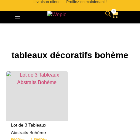
Livraison offerte — Profitez-en maintenant !
0
Contactez-nous
tableaux décoratifs bohème
Lot de 3 Tableaux
Abstraits Bohème