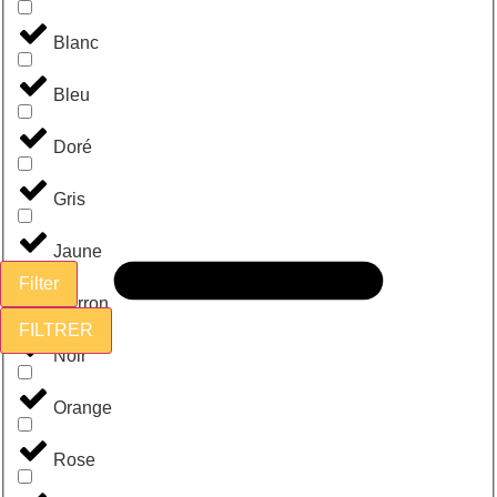
Blanc
Bleu
Doré
Gris
Jaune
Filter
Marron
FILTRER
Noir
Orange
Rose