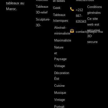
et bébés
tableaux au
Tableaux
Conditions
Geek
Maroc.
+212
3D-relief
générales
Tableaux
667-
Ce site
Sculpture-
Islamiques
635343
web est
3D-
Abstrait-
sécurisé
contact@wepic.ma
minimaliste
3D
Maximaliste
secure
Nature
et
Paysage
Vintage
Décoration
Été
Cuisine
Musique
Vintage
Portrait