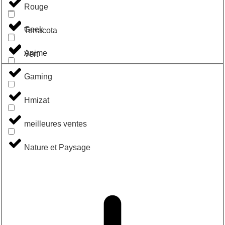
Rouge
Geek
Terracota
Anime
Vert
Gaming
Hmizat
meilleures ventes
Nature et Paysage