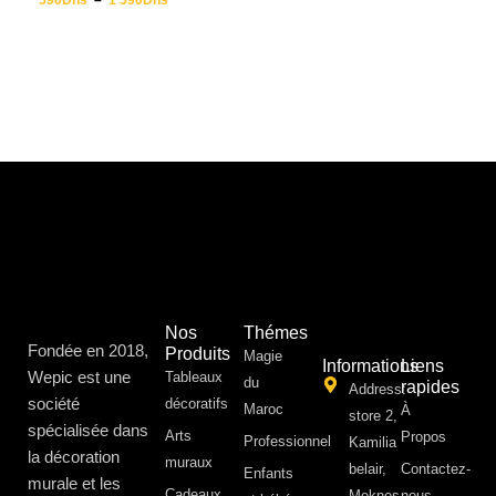
590
Dhs
–
1 590
Dhs
Nos
Thémes
Fondée en 2018,
Produits
Magie
Informations
Liens
Wepic est une
Tableaux
du
rapides
Address:
société
décoratifs
Maroc
À
store 2,
spécialisée dans
Arts
Propos ​
Professionnel
Kamilia
la décoration
muraux
belair,
Contactez-
Enfants
murale et les
Cadeaux
Meknes
nous