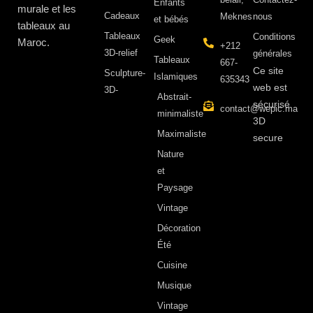
Enfants
murale et les
Cadeaux
Meknes
nous
et bébés
tableaux au
Tableaux
Conditions
Geek
Maroc.
+212
3D-relief
générales
Tableaux
667-
Ce site
Sculpture-
Islamiques
635343
web est
3D-
Abstrait-
sécurisé
contact@wepic.ma
minimaliste
3D
Maximaliste
secure
Nature
et
Paysage
Vintage
Décoration
Été
Cuisine
Musique
Vintage