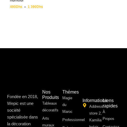
humour
490
Dhs
–
1 390
Dhs
Nos
Thémes
Fondée en 2018,
Produits
Magie
Informations
Liens
Wepic est une
Tableaux
du
rapides
Address:
société
décoratifs
Maroc
À
store 2,
spécialisée dans
Arts
Propos ​
Professionnel
Kamilia
la décoration
muraux
belair,
Contactez-