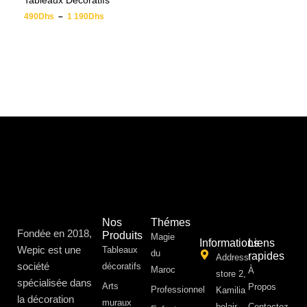
Tableaux Décoratifs
490
Dhs
–
1 190
Dhs
Nos
Thémes
Fondée en 2018,
Produits
Magie
Informations
Liens
Wepic est une
Tableaux
du
rapides
Address:
société
décoratifs
Maroc
À
store 2,
spécialisée dans
Arts
Propos ​
Professionnel
Kamilia
la décoration
muraux
belair,
Contactez-