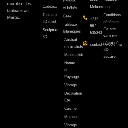
Enfants
murale et les
Cadeaux
Meknes
nous
et bébés
tableaux au
Tableaux
Conditions
Geek
Maroc.
+212
3D-relief
générales
Tableaux
667-
Ce site
Sculpture-
Islamiques
635343
web est
3D-
Abstrait-
sécurisé
contact@wepic.ma
minimaliste
3D
Maximaliste
secure
Nature
et
Paysage
Vintage
Décoration
Été
Cuisine
Musique
Vintage