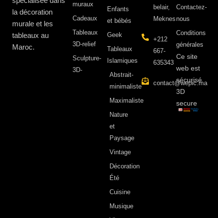
spécialisée dans
muraux
belair,
Contactez-
Enfants
la décoration
Cadeaux
Meknes
nous
et bébés
murale et les
Tableaux
Conditions
tableaux au
Geek
+212
3D-relief
générales
Maroc.
Tableaux
667-
Ce site
Sculpture-
Islamiques
635343
web est
3D-
Abstrait-
sécurisé
contact@wepic.ma
minimaliste
3D
Maximaliste
secure
Nature
et
Paysage
Vintage
Décoration
Été
Cuisine
Musique