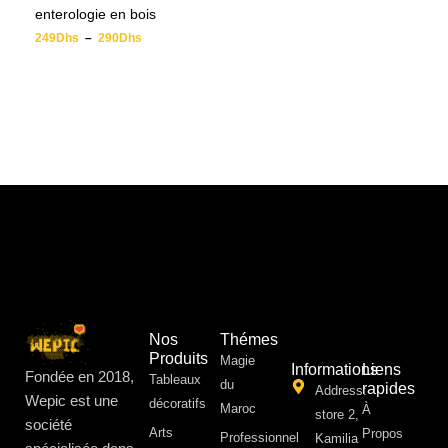
enterologie en bois
249
Dhs
–
290
Dhs
Nos
Thémes
Produits
Magie
Informations
Liens
Fondée en 2018,
Tableaux
du
rapides
Address:
Wepic est une
décoratifs
Maroc
À
store 2,
société
Arts
Propos ​
Professionnel
Kamilia