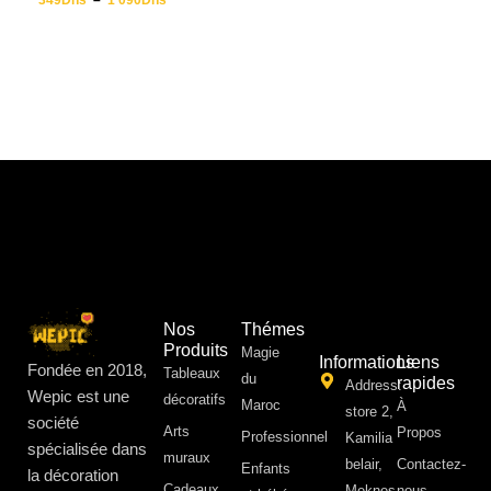
349
Dhs
–
1 090
Dhs
Nos
Thémes
Produits
Magie
Informations
Liens
Fondée en 2018,
Tableaux
du
rapides
Address:
Wepic est une
décoratifs
Maroc
À
store 2,
société
Arts
Propos ​
Professionnel
Kamilia
spécialisée dans
muraux
belair,
Contactez-
Enfants
la décoration
Cadeaux
Meknes
nous