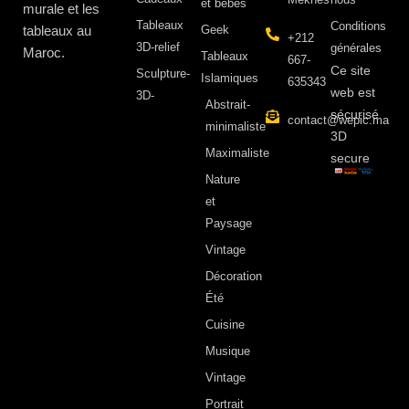
et bébés
murale et les
Tableaux
Conditions
tableaux au
Geek
+212
3D-relief
générales
Maroc.
Tableaux
667-
Ce site
Sculpture-
Islamiques
635343
web est
3D-
Abstrait-
sécurisé
contact@wepic.ma
minimaliste
3D
Maximaliste
secure
Nature
et
Paysage
Vintage
Décoration
Été
Cuisine
Musique
Vintage
Portrait