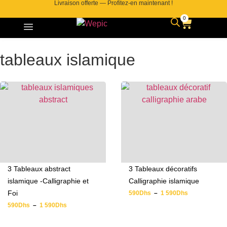
Livraison offerte — Profitez-en maintenant !
0
tableaux islamique
3 Tableaux abstract
3 Tableaux décoratifs
islamique -Calligraphie et
Calligraphie islamique
Foi
590
Dhs
–
1 590
Dhs
590
Dhs
–
1 590
Dhs