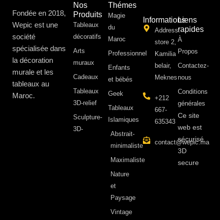
Nos
Thémes
Fondée en 2018,
Produits
Magie
Informations
Liens
Wepic est une
Tableaux
du
rapides
Address:
société
décoratifs
Maroc
À
store 2,
spécialisée dans
Arts
Propos ​
Professionnel
Kamilia
la décoration
muraux
belair,
Contactez-
Enfants
murale et les
Cadeaux
Meknes
nous
et bébés
tableaux au
Tableaux
Conditions
Geek
Maroc.
+212
3D-relief
générales
Tableaux
667-
Ce site
Sculpture-
Islamiques
635343
web est
3D-
Abstrait-
sécurisé
contact@wepic.ma
minimaliste
3D
Maximaliste
secure
Nature
et
Paysage
Vintage