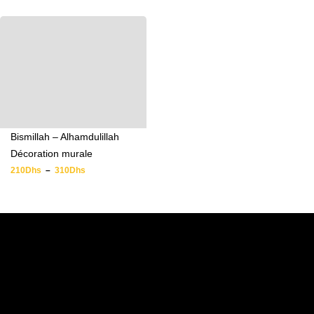
Bismillah – Alhamdulillah
Décoration murale
210
Dhs
–
310
Dhs