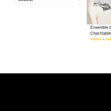
Ensemble de
Chat Habill
490
Dhs
–
89