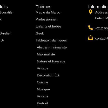
uits
Thémes
Informati
écoratifs
Magie du Maroc
Address:
belair, 
x
Professionnel
Enfants et bébés
+212 66
-relief
Geek
contact
3D-
Tableaux Islamiques
Abstrait-minimaliste
Maximaliste
Nature et Paysage
Vintage
Décoration Été
Cuisine
Musique
Vintage
Portrait