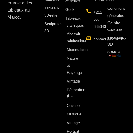
et bébés
murale et les
Tableaux
Conditions
tableaux au
Geek
+212
3D-relief
générales
Maroc.
Tableaux
667-
Ce site
Sculpture-
Islamiques
635343
web est
3D-
Abstrait-
sécurisé
contact@wepic.ma
minimaliste
3D
Maximaliste
secure
Nature
et
Paysage
Vintage
Décoration
Été
Cuisine
Musique
Vintage
Portrait