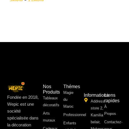
590
Dhs
–
1 190
Dhs
Nos
Thémes
Produits
Magie
Informations
Liens
Fondée en 2018,
Tableaux
du
rapides
Address:
Wepic est une
décoratifs
Maroc
À
store 2,
société
Arts
Propos ​
Professionnel
Kamilia
spécialisée dans
muraux
belair,
Contactez-
Enfants
la décoration
Cadeaux
Meknes
nous