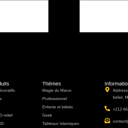
uits
Thémes
Informati
écoratifs
Magie du Maroc
Address:
belair, 
x
Professionnel
Enfants et bébés
+212 66
-relief
Geek
contact
3D-
Tableaux Islamiques