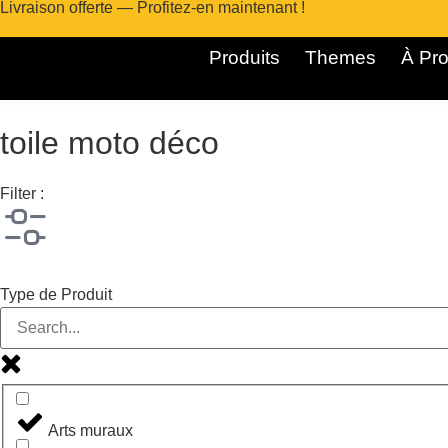
Livraison offerte — Profitez-en maintenant !
Produits
Themes
À Pro
toile moto déco
Filter :
Type de Produit
Arts muraux