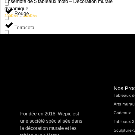
Ensemble de 5 tableaux moto – Décoration murale
dynamique
Rouge
390
Dhs
–
449
Dhs
Terracota
Vert
Nos Prod
Tableaux d
Arts murau
Cadeaux
Fondée en 2018, Wepic est
une société spécialisée dans
Tableaux 3D
la décoration murale et les
Sculpture-