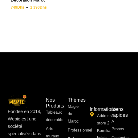
Décoration Maroc
749
Dhs
–
1 390
Dhs
Nos
Thémes
Produits
Magie
Informations
Liens
Fondée en 2018,
Tableaux
du
rapides
Address:
Wepic est une
décoratifs
Maroc
À
store 2,
société
Arts
Propos ​
Professionnel
Kamilia
spécialisée dans
muraux
belair,
Contactez-