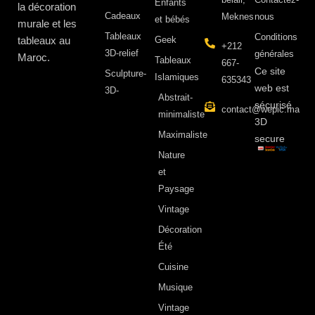
Enfants
la décoration
Cadeaux
Meknes
nous
et bébés
murale et les
Tableaux
Conditions
tableaux au
Geek
+212
3D-relief
générales
Maroc.
Tableaux
667-
Ce site
Sculpture-
Islamiques
635343
web est
3D-
Abstrait-
sécurisé
contact@wepic.ma
minimaliste
3D
Maximaliste
secure
Nature
et
Paysage
Vintage
Décoration
Été
Cuisine
Musique
Vintage