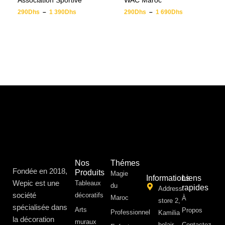
Association Sportive
WAC Maroc
290
Dhs
–
1 390
Dhs
290
Dhs
–
1 690
Dhs
Nos
Thémes
Fondée en 2018,
Produits
Magie
Informations
Liens
Wepic est une
Tableaux
du
rapides
Address:
société
décoratifs
Maroc
À
store 2,
spécialisée dans
Arts
Propos ​
Professionnel
Kamilia
la décoration
muraux
belair,
Contactez-