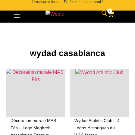
Livraison offerte — Profitez-en maintenant !
0
Contactez-nous
wydad casablanca
Décoration murale MAS
Wydad Athletic Club – 4
Fès – Logo Maghreb
Logos Historiques du