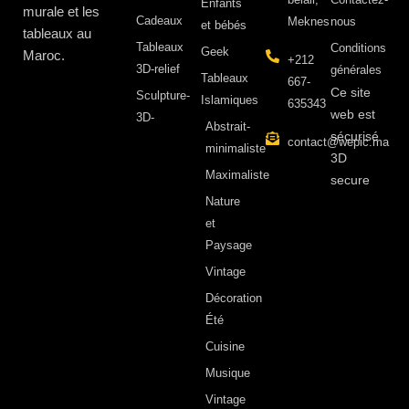
Enfants
murale et les
Cadeaux
Meknes
nous
et bébés
tableaux au
Tableaux
Conditions
Geek
Maroc.
+212
3D-relief
générales
Tableaux
667-
Ce site
Sculpture-
Islamiques
635343
web est
3D-
Abstrait-
sécurisé
contact@wepic.ma
minimaliste
3D
Maximaliste
secure
Nature
et
Paysage
Vintage
Décoration
Été
Cuisine
Musique
Vintage