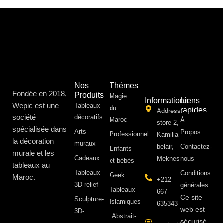
Nos
Thémes
Fondée en 2018,
Produits
Magie
Informations
Liens
Wepic est une
Tableaux
du
rapides
Address:
société
décoratifs
Maroc
À
store 2,
spécialisée dans
Arts
Propos ​
Professionnel
Kamilia
la décoration
muraux
belair,
Contactez-
Enfants
murale et les
Cadeaux
Meknes
nous
et bébés
tableaux au
Tableaux
Conditions
Geek
Maroc.
+212
3D-relief
générales
Tableaux
667-
Ce site
Sculpture-
Islamiques
635343
web est
3D-
Abstrait-
sécurisé