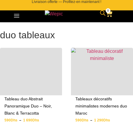
Livraison offerte — Profitez-en maintenant !
0
duo tableaux
Tableau duo Abstrait
Tableaux décoratifs
Panoramique Duo – Noir,
minimalistes modernes duo
Blanc & Terracotta
Maroc
590
Dhs
–
1 690
Dhs
590
Dhs
–
1 290
Dhs